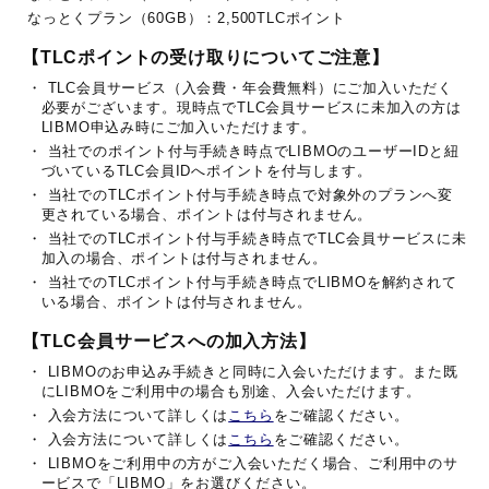
なっとくプラン（60GB）：2,500TLCポイント
【TLCポイントの受け取りについてご注意】
・ TLC会員サービス（入会費・年会費無料）にご加入いただく
必要がございます。現時点でTLC会員サービスに未加入の方は
LIBMO申込み時にご加入いただけます。
・ 当社でのポイント付与手続き時点でLIBMOのユーザーIDと紐
づいているTLC会員IDへポイントを付与します。
・ 当社でのTLCポイント付与手続き時点で対象外のプランへ変
更されている場合、ポイントは付与されません。
・ 当社でのTLCポイント付与手続き時点でTLC会員サービスに未
加入の場合、ポイントは付与されません。
・ 当社でのTLCポイント付与手続き時点でLIBMOを解約されて
いる場合、ポイントは付与されません。
【TLC会員サービスへの加入方法】
・ LIBMOのお申込み手続きと同時に入会いただけます。また既
にLIBMOをご利用中の場合も別途、入会いただけます。
・ 入会方法について詳しくは
こちら
をご確認ください。
・ 入会方法について詳しくは
こちら
をご確認ください。
・ LIBMOをご利用中の方がご入会いただく場合、ご利用中のサ
ービスで「LIBMO」をお選びください。