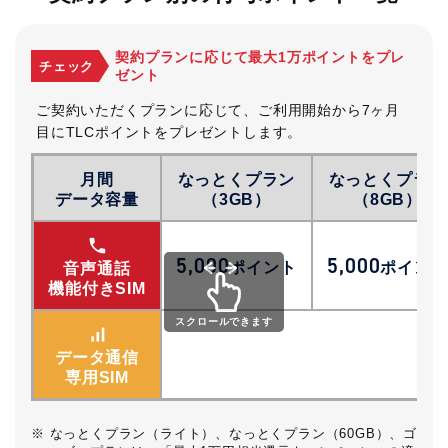
契約プランに応じて最大1万ポイントをプレ
チェック
ゼント
ご契約いただくプランに応じて、ご利用開始から7ヶ月
目にTLCポイントをプレゼントします。
月間
なっとくプラン
なっとくプラン
データ容量
（3GB）
（8GB）
phone
5,000
5,000
ポイント
ポイント
音声通話
機能付きSIM
スクロールできます
signal_cellular_alt
データ通信
専用SIM
※ なっとくプラン（ライト）、なっとくプラン（60GB）、ゴ