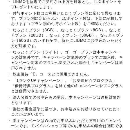
・ LIBMOを新規でご契約される方を対象とし、TLCポイントを
プレゼントいたします。
・ 付与ポイント数はご利用いただくプラン等に応じて異なりま
す。プラン別に定められたTLCポイント数は、下部に記載して
おります（プラン別の付与ポイント数）をご確認ください。
・ なっとくプラン（3GB）、なっとくプラン（8GB）、なっと
くプラン（20GB）、なっとくプラン（30GB）、なっとくプラ
ン（60GB）のいずれかで、新たにLIBMOにお申込みいただく
方が対象です。
・ なっとくプラン（ライト）、ゴーゴープランは本キャンペー
ンの対象外です。キャンペーン対象外のプランでご加入後、キ
ャンペーン対象のプランへ変更された場合もキャンペーンは適
用されません。
・ 株主優待「E」コースとは併用できません。
・ 「1ランクUPキャンペーン」、「お友達紹介プログラム」
「優待特典プログラム」を除く他のキャンペーンやプログラム
とは併用できません。
・ 法人名義でのお申込みの場合、本キャンペーンは適用対象外
となります。
・ 当社の審査基準に基づき、お申込みをお断りさせていただく
ことがございます。
・ 本キャンペーンはWebでお申込みいただく方専用のキャンペ
ーンです。モバイルショップ等でのお申込みの場合は適用でき