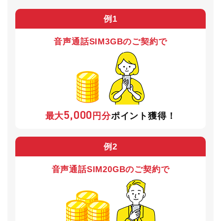
例1
音声通話SIM
3GBのご契約で
5,000
最大
円分
ポイント獲得！
例2
音声通話SIM
20GBのご契約で